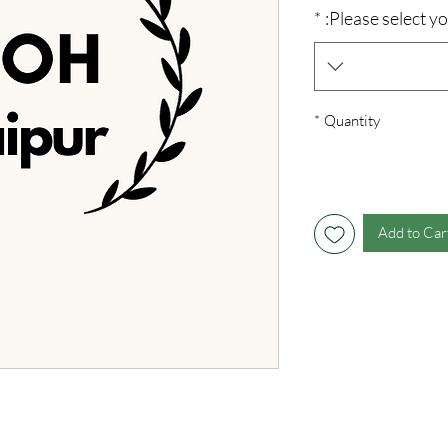
*
Please select yo
*
Quantity
Add to Car