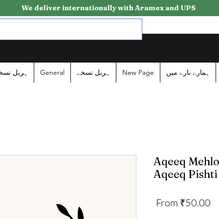
We deliver internationally with Aramex and UPS
ہربل نسخ
General
ہربل نسخے
New Page
ہمارے بارے میں
Aqeeq Mehloo
Aqeeq Pishti
Sale
From
₹50.00
Price