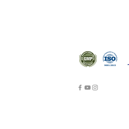
ral products sourced from the
s worldwide.
Support
Certifications
About Us
Contact Us
FAQ
Visit Us Here
shipping and return
policies
Blog