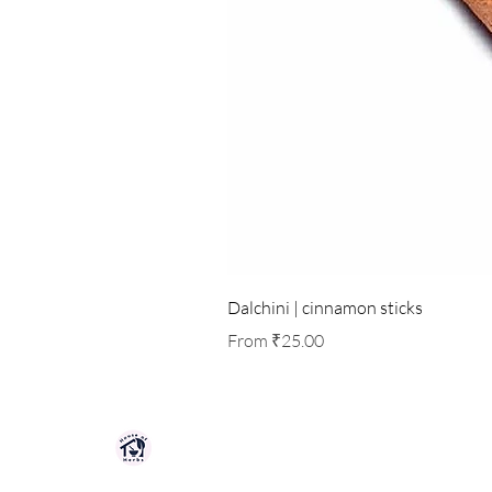
Dalchini | cinnamon sticks
Sale Price
From
₹25.00
HOUSE OF HERBS JAIPUR