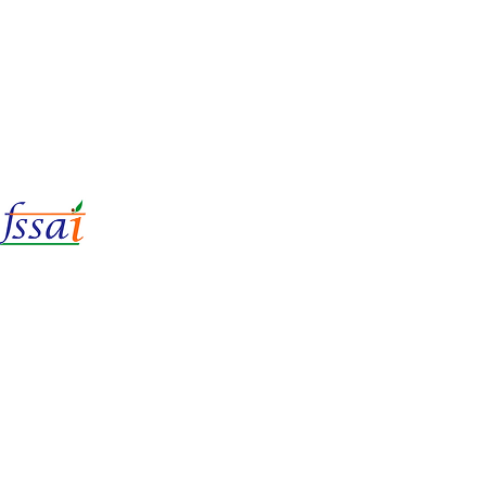
LIc No.
22221087000135