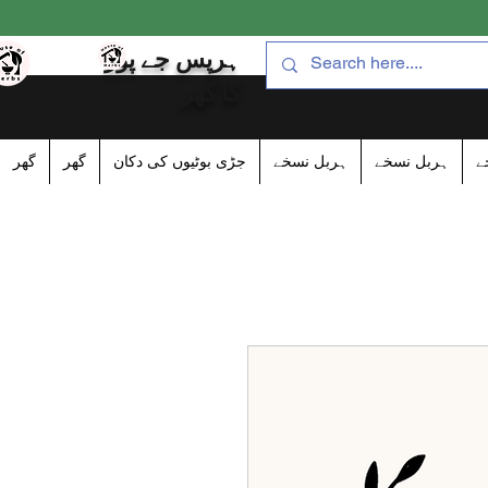
ہرپس جے پور
کا گھر
ے
ہربل نسخے
ہربل نسخے
جڑی بوٹیوں کی دکان
گھر
گھر