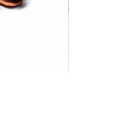
Tej Patta | Bayleaf
Sale Price
From
₹20.00