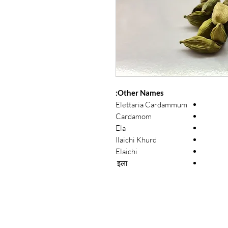
Other Names:
Elettaria Cardammum
Cardamom
Ela
Ilaichi Khurd
Elaichi
इला