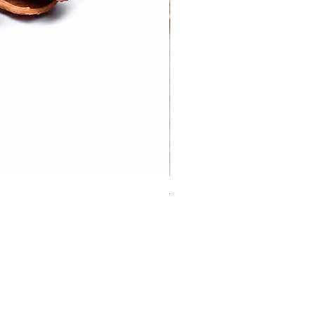
Tej Patta | Bayleaf
Sale Price
From
₹20.00