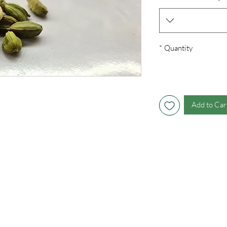
*
Quantity
Add to Car