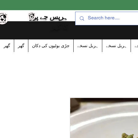
ہرپس جے پور
کا گھر
ے
ہربل نسخے
ہربل نسخے
جڑی بوٹیوں کی دکان
گھر
گھر