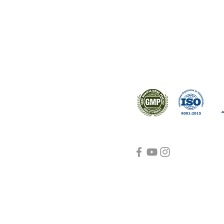
ral products sourced from the
s worldwide.
Support
Certifications
About Us
Contact Us
FAQ
Visit Us Here
shipping and return
policies
Blog