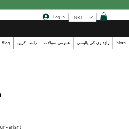
Log In
INR (₹)
Blog
رابطہ کریں
عمومی سوالات
رازداری کی پالیسی
More
i
ur variant: