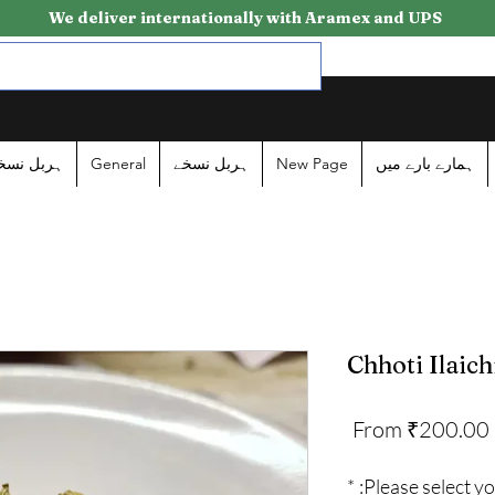
We deliver internationally with Aramex and UPS
ہربل نسخ
General
ہربل نسخے
New Page
ہمارے بارے میں
Chhoti Ilaich
Sale
From
₹200.00
Price
*
Please select yo