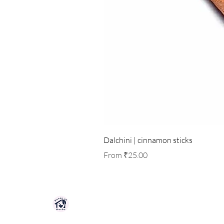
Dalchini | cinnamon sticks
Sale Price
From
₹25.00
HOUSE OF HERBS JAIPUR