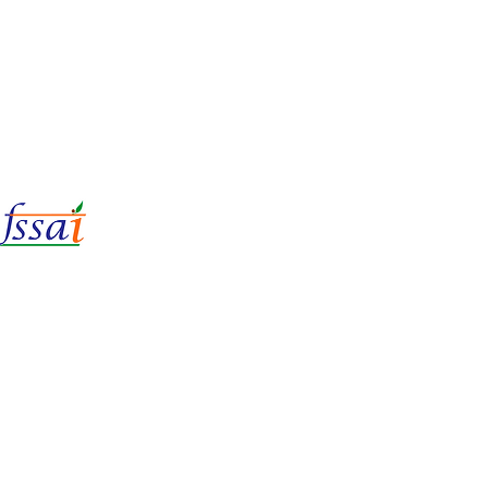
LIc No.
22221087000135