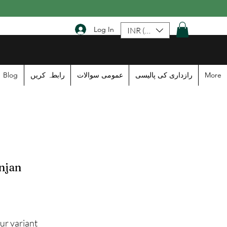
Log In
INR (₹)
Blog
رابطہ کریں
عمومی سوالات
رازداری کی پالیسی
More
njan
ur variant: