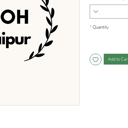
*
Quantity
Add to Car