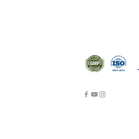
ral products sourced from the
s worldwide.
Support
Certifications
About Us
Contact Us
FAQ
Visit Us Here
shipping and return
policies
Blog