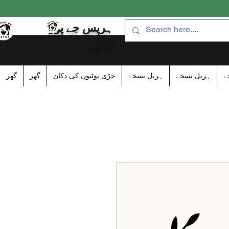
ہرپس جے پور
کا گھر
ے
ہربل نسخے
ہربل نسخے
جڑی بوٹیوں کی دکان
گھر
گھر