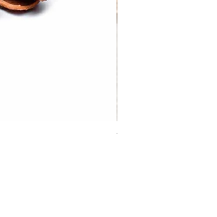
Tej Patta | Bayleaf
Sale Price
From
₹20.00