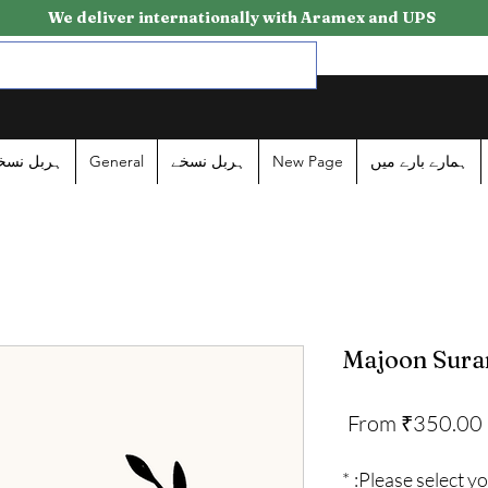
We deliver internationally with Aramex and UPS
ہربل نسخ
General
ہربل نسخے
New Page
ہمارے بارے میں
Majoon Sura
Sale
From
₹350.00
Price
*
Please select yo