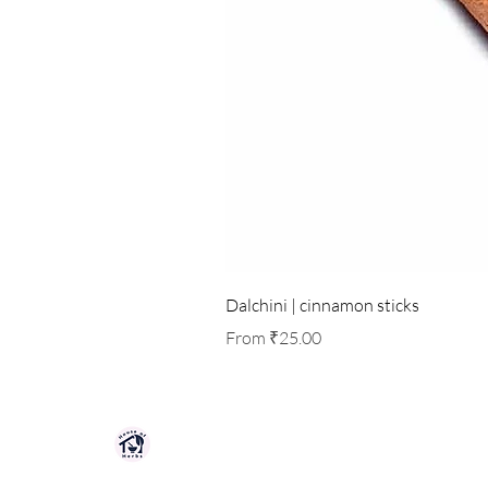
Dalchini | cinnamon sticks
Sale Price
From
₹25.00
HOUSE OF HERBS JAIPUR