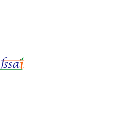
LIc No.
22221087000135