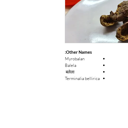
Other Names:
Myrobalan
Balela
बलेला
Terminalia bellirica