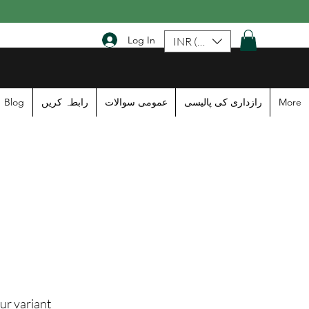
Log In
INR (₹)
Blog
رابطہ کریں
عمومی سوالات
رازداری کی پالیسی
More
ur variant: