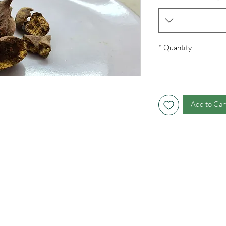
*
Quantity
Add to Car