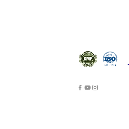
ral products sourced from the
s worldwide.
Support
Certifications
About Us
Contact Us
FAQ
Visit Us Here
shipping and return
policies
Blog