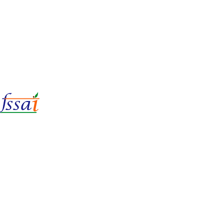
LIc No.
22221087000135