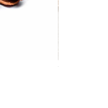
Tej Patta | Bayleaf
Sale Price
From
₹20.00