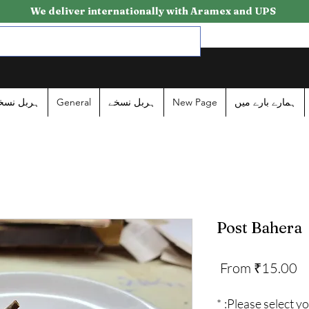
We deliver internationally with Aramex and UPS
ہربل نسخ
General
ہربل نسخے
New Page
ہمارے بارے میں
Post Bahera
Sale
From
₹15.00
Price
*
Please select yo