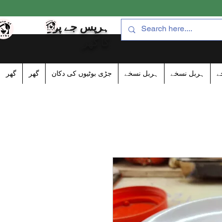
ہرپس جے پور
کا گھر
ے
ہربل نسخے
ہربل نسخے
جڑی بوٹیوں کی دکان
گھر
گھر