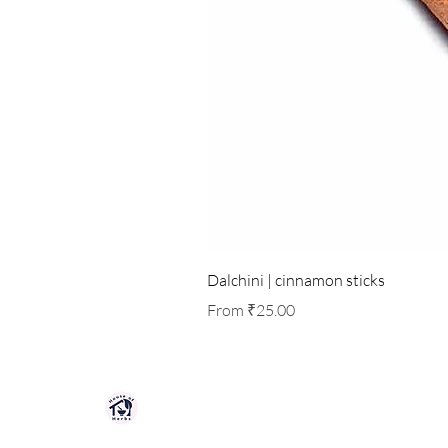
Dalchini | cinnamon sticks
Sale Price
From
₹25.00
HOUSE OF HERBS JAIPUR