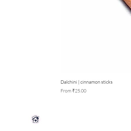
Dalchini | cinnamon sticks
Sale Price
From
₹25.00
HOUSE OF HERBS JAIPUR