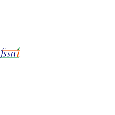
LIc No.
22221087000135