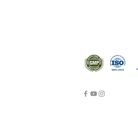
ral products sourced from the
s worldwide.
Support
Certifications
About Us
Contact Us
FAQ
Visit Us Here
shipping and return
policies
Blog